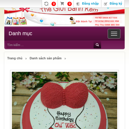
Đăng nhập
Đăng ký
0
0
Danh mục
Toggle
navigatio
Trang chủ
Danh sách sản phẩm