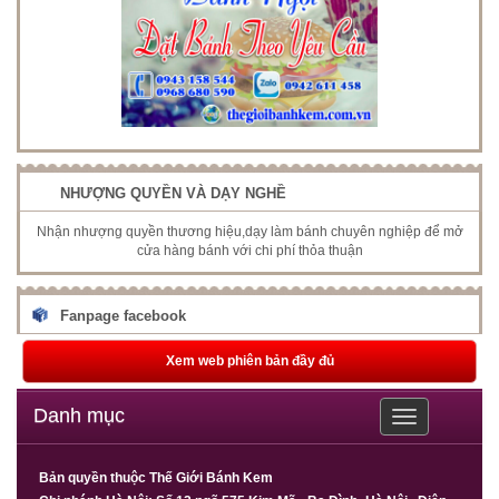
NHƯỢNG QUYỀN VÀ DẠY NGHỀ
Nhận nhượng quyền thương hiệu,dạy làm bánh chuyên nghiệp để mở
cửa hàng bánh với chi phí thỏa thuận
Fanpage facebook
Xem web phiên bản đầy đủ
Danh mục
Toggle
navigation
Bản quyền thuộc Thế Giới Bánh Kem