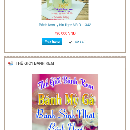
2021
Bánh kem ly bia tiger Mã B11342
790,000 VND
so sánh
Mua hàng
THẾ GIỚI BÁNH KEM