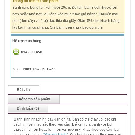
Thông tin tóm tắt sản phẩm
Bánh gato bông lan kem tươi 20cm. Để làm bánh kích thước lớn
hơn hoặc nhỏ hơn vui lòng vào mục "Báo giá bánh". Khuyến mại
nến (đèn cầy) và 1 bộ dao thìa đĩa giấy. Giảm 5% cho khách hàng
lấy bánh tại cửa hàng. Giá bánh trên chưa bao gồm phí
Hỗ trợ mua hàng
0942611458
Zalo - Viber: 0942 611 458
Bài viết
Thông tin sản phẩm
Bình luận
(0)
Bánh sinh nhật hình cây đàn ghi ta. Bạn có thể thay đổi các chi
tiết, hình vẽ, màu sắc theo yêu cầu. Để xem giá bánh với kích
thước nhỏ hơn hoặc lớn hơn và hương vị khác theo yêu cầu, bạn
vui lòng xem mục
"Báo giá bánh"
. Để chọn hương vị theo yêu cầu