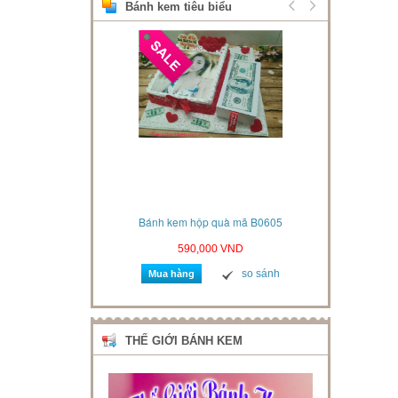
Bánh kem tiêu biểu
xe hơi mã B06061
Bánh kem hộp quà mã B0605
Bánh kem s
VND
590,000 VND
so sánh
so sánh
Mua hàng
Mua 
THẾ GIỚI BÁNH KEM