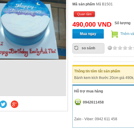
Mã sản phẩm
Mã B1501
Quan tâm
490,000 VND
Số lượng
Mua ngay
Thêm và
so sánh
Thông tin tóm tắt sản phẩm
Bánh kem kích thước 20cm giá 490k, 
Hỗ trợ mua hàng
0942611458
Zalo - Viber: 0942 611 458