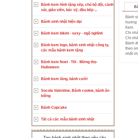
Bánh kem hình tặng sếp, chú bộ đội, cảnh
Bà
sát, giáo viên, bác sỹ, đầu bếp ...
Bánh si
Bánh sinh nhật hiện đại
hương v
Kem.
Chi nh
Bánh kem bikini - sexy - ngộ nghĩnh
Chi nh
Bánh đư
Bánh kem logo, bánh sinh nhật công ty,
theo or
các mẫu bánh kem tặng
nhất ch
Bánh kem Noel - Tết - Mừng thọ-
Halloween
Bánh kem tầng, bánh cưới
Socola Valentine, Bánh cookie, bánh ăn
kiêng
Bánh Cupcake
Tất cả các mẫu bánh sinh nhật
Tạo bánh sinh nhật theo yêu cầu