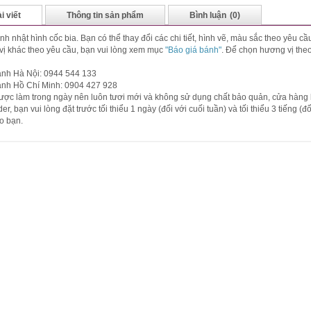
i viết
Thông tin sản phẩm
Bình luận
(0)
nh nhật hình cốc bia. Bạn có thể thay đổi các chi tiết, hình vẽ, màu sắc theo yêu 
ị khác theo yêu cầu, bạn vui lòng xem mục
"Báo giá bánh"
. Để chọn hương vị the
ánh Hà Nội: 0944 544 133
ánh Hồ Chí Minh: 0904 427 928
ợc làm trong ngày nên luôn tươi mới và không sử dụng chất bảo quản, cửa hàng
der, bạn vui lòng đặt trước tối thiểu 1 ngày (đối với cuối tuần) và tối thiểu 3 tiếng 
o bạn.