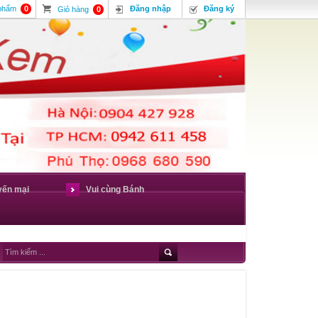
 phẩm
0
Đăng nhập
Đăng ký
Giỏ hàng
0
yến mại
Vui cùng Bánh