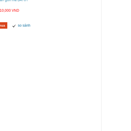
10,000 VND
so sánh
mua