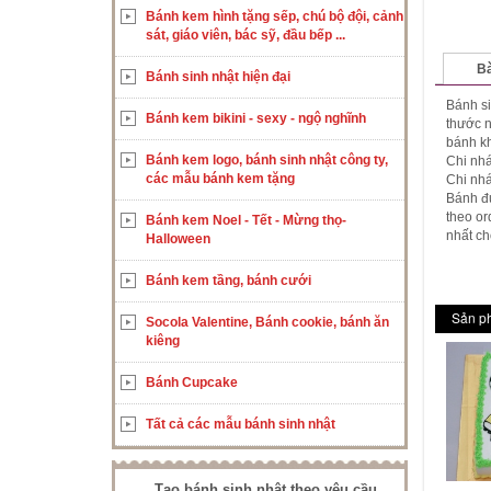
Bánh kem hình tặng sếp, chú bộ đội, cảnh
sát, giáo viên, bác sỹ, đầu bếp ...
Bà
Bánh sinh nhật hiện đại
Bánh si
Bánh kem bikini - sexy - ngộ nghĩnh
thước n
bánh kh
Bánh kem logo, bánh sinh nhật công ty,
Chi nhá
các mẫu bánh kem tặng
Chi nh
Bánh đư
theo or
Bánh kem Noel - Tết - Mừng thọ-
nhất ch
Halloween
Bánh kem tầng, bánh cưới
Sản p
Socola Valentine, Bánh cookie, bánh ăn
kiêng
Bánh Cupcake
Tất cả các mẫu bánh sinh nhật
Tạo bánh sinh nhật theo yêu cầu