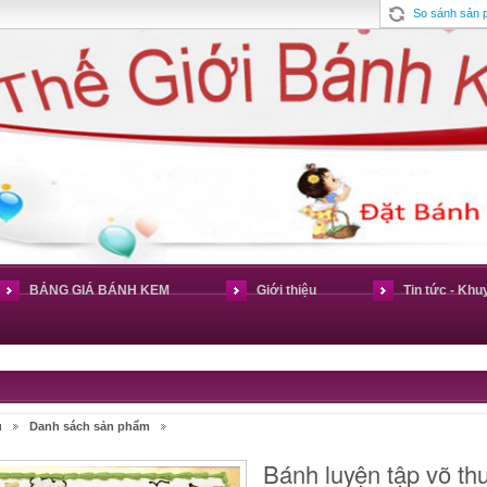
So sánh sản
BẢNG GIÁ BÁNH KEM
Giới thiệu
Tin tức - Khu
ủ
Danh sách sản phẩm
Bánh luyện tập võ th