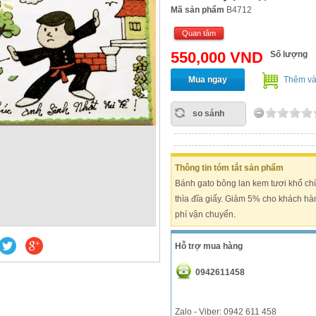
Mã sản phẩm
B4712
Quan tâm
550,000 VND
Số lượng
Mua ngay
Thêm và
so sánh
Thông tin tóm tắt sản phẩm
Bánh gato bông lan kem tươi khổ ch
thìa đĩa giấy. Giảm 5% cho khách h
phí vận chuyển.
Hỗ trợ mua hàng
0942611458
Zalo - Viber: 0942 611 458