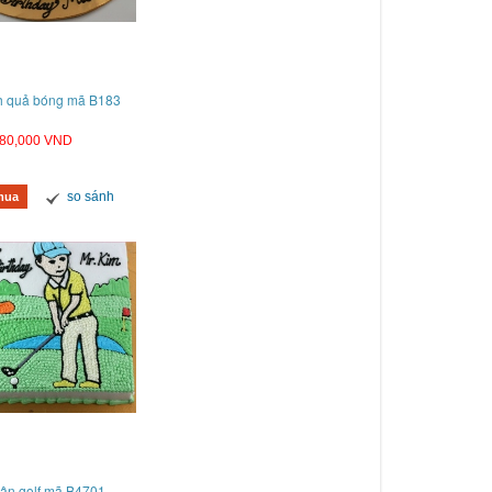
h quả bóng mã B183
80,000 VND
so sánh
mua
ân golf mã B4701