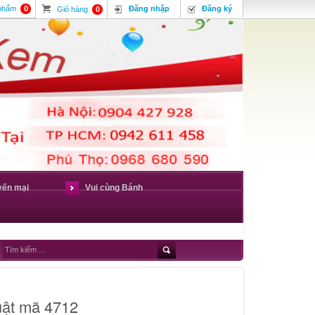
 phẩm
0
Đăng nhập
Đăng ký
Giỏ hàng
0
yến mại
Vui cùng Bánh
uật mã 4712