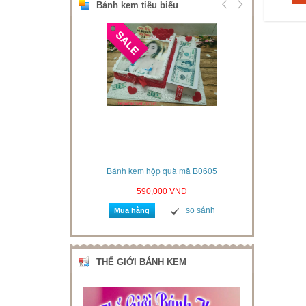
Bánh kem tiêu biểu
xe hơi mã B06061
Bánh kem hộp quà mã B0605
Bánh kem s
VND
590,000 VND
so sánh
so sánh
Mua hàng
Mua 
THẾ GIỚI BÁNH KEM