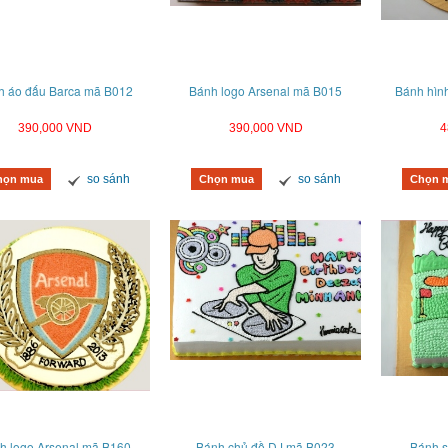
h áo đấu Barca mã B012
Bánh logo Arsenal mã B015
Bánh hìn
390,000 VND
390,000 VND
4
so sánh
so sánh
họn mua
Chọn mua
Chọn 
h logo Arsenal mã B160
Bánh chủ đề DJ mã B023
Bánh s