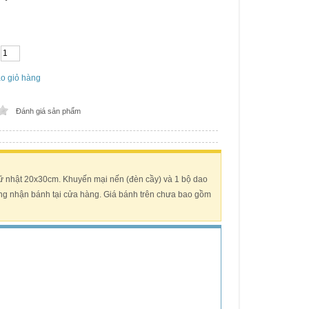
o giỏ hàng
Đánh giá sản phẩm
ữ nhật 20x30cm. Khuyến mại nến (đèn cầy) và 1 bộ dao
àng nhận bánh tại cửa hàng. Giá bánh trên chưa bao gồm