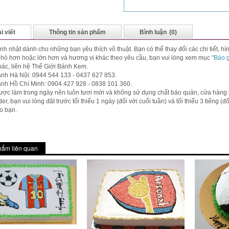
i viết
Thông tin sản phẩm
Bình luận
(0)
nh nhật dành cho những bạn yêu thích võ thuật. Bạn có thể thay đổi các chi tiết, h
hỏ hơn hoặc lớn hơn và hương vị khác theo yêu cầu, bạn vui lòng xem mục
"Báo 
ác, liên hệ Thế Giới Bánh Kem.
nh Hà Nội: 0944 544 133 - 0437 627 853.
ánh Hồ Chí Minh: 0904 427 928 - 0838 101 360.
ợc làm trong ngày nên luôn tươi mới và không sử dụng chất bảo quản, cửa hàng
der, bạn vui lòng đặt trước tối thiểu 1 ngày (đối với cuối tuần) và tối thiểu 3 tiếng 
o bạn.
hẩm liên quan