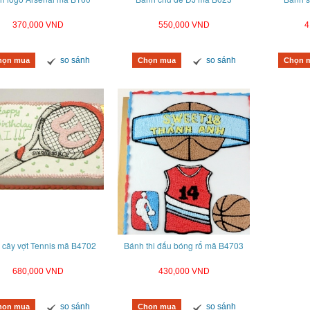
370,000 VND
550,000 VND
4
so sánh
so sánh
họn mua
Chọn mua
Chọn 
 cây vợt Tennis mã B4702
Bánh thi đấu bóng rổ mã B4703
680,000 VND
430,000 VND
so sánh
so sánh
họn mua
Chọn mua