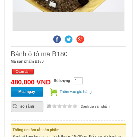
Bánh ô tô mã B180
Mã sản phẩm
B180
Quan tâm
480,000 VND
Số lượng
Mua ngay
Thêm vào giỏ hàng
so sánh
Đánh giá sản phẩm
Thông tin tóm tắt sản phẩm
Bánh vị kem tươi socola kích thước 15x20cm. Để xem giá bánh với