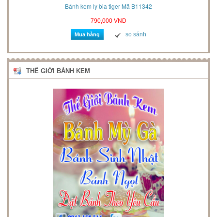
2021
Bánh kem ly bia tiger Mã B11342
790,000 VND
so sánh
Mua hàng
THẾ GIỚI BÁNH KEM