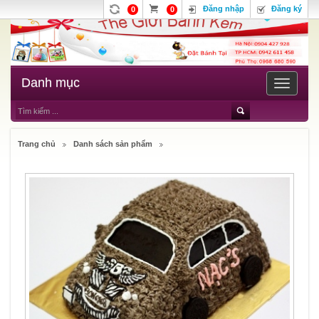
Đăng nhập
Đăng ký
0
0
Danh mục
Toggle
navigatio
Trang chủ
Danh sách sản phẩm