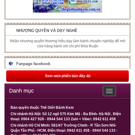
NHƯỢNG QUYỀN VÀ DẠY NGHỀ
Nhận nhượng quyền thương hiệu,dạy làm bánh chuyên nghiệp để mở
cửa hàng bánh với chi phí thỏa thuận
Fanpage facebook
Xem web phiên bản đầy đủ
Danh mục
Toggle
navigation
Bản quyền thuộc Thế Giới Bánh Kem
Chi nhánh Hà Nội: Số 12 ngõ 575 Kim Mã - Ba Đình- Hà Nội . Điện
thoại: 0904 427 928 - 0944 544 133 Zalo + Viber: 0942 611 458
Chi nhánh Hồ Chí Minh: 581/47 Trường Chinh - P. Tân Sơn Nhì-
Quận Tân Phú - HCM. Điện thoại: 0942 611 458 - 0944 544 133 -